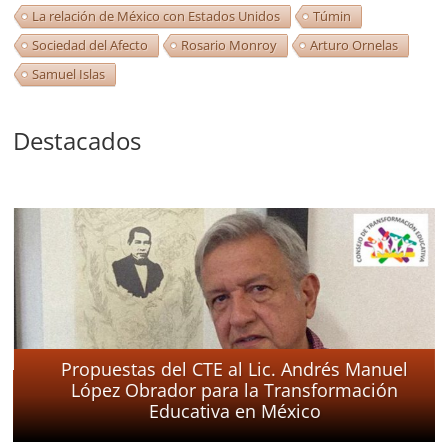
La relación de México con Estados Unidos
Túmin
Sociedad del Afecto
Rosario Monroy
Arturo Ornelas
Samuel Islas
Destacados
 Lic. Andrés Manuel
la Transformación
Carta abierta al Lic. And
n México
Obrador