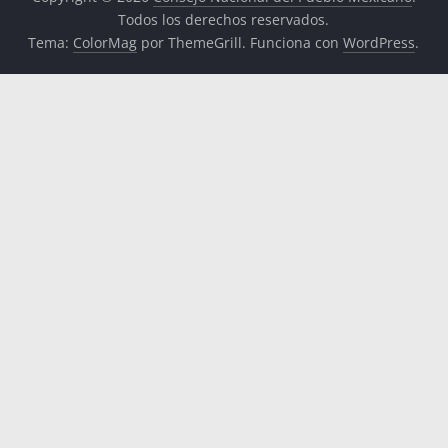
Todos los derechos reservados.
Tema:
ColorMag
por ThemeGrill. Funciona con
WordPress
.