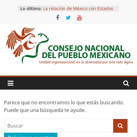
Saltar
Lo último:
La relación de México con Estados
al
Unidos
contenido
XXVII Sesión del Nuevo Congreso
Nacional Constituyente (Video)
Sanación comunitaria a través de
medicinas alternativas
Primer Tianguis Cooperativo de la
Consejo
Sociedad del Afecto en la Ciudad
de México
Bastones de la obediencia
Nacional
del
Pueblo
Parece que no encontramos lo que estás buscando.
Puede que una búsqueda te ayude.
Mexicano